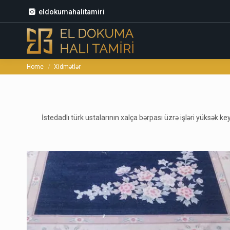
eldokumahalitamiri
Home
Xidmətlər
You are here:
İstedadlı türk ustalarının xalça bərpası üzrə işləri yüks