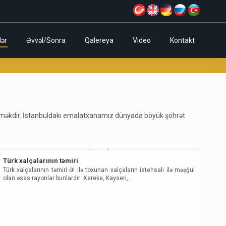
lər
Əvvəl/Sonra
Qalereya
Video
Kontakt
 deməkdir. İstanbuldakı emalatxanamız dünyada böyük şöhrət
Türk xalçalarının təmiri
Türk xalçalarının təmiri Əl ilə toxunan xalçaların istehsalı ilə məşğul
olan əsas rayonlar bunlardır: Xereke, Kayseri,…