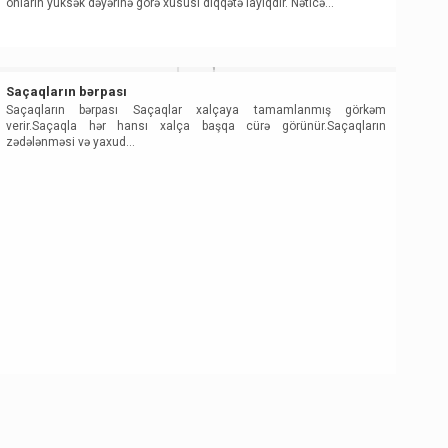
onların yüksək dəyərinə görə xüsusi diqqətə layiqdir. Nəticə…
Saçaqların bərpası
Saçaqların bərpası Saçaqlar xalçaya tamamlanmış görkəm
verir.Saçaqla hər hansı xalça başqa cürə görünür.Saçaqların
zədələnməsi və yaxud…