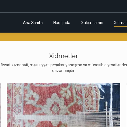
Ana Səhifə
Haqqında
Xalça Təmiri
Xidmət
Xidmətlər
ək keyfiyyət zəmanəti, məsuliyyət, peşəkar yanaşma və münasib qiymətlər
qazanmışdır.