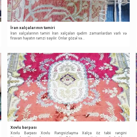
İran xalçalarının təmiri
İran xalçalarının təmiri İran xalçaları qədim zamanlardan varlı və
firavan həyatın rəmzi sayılır. Onlar gözəl və…
Xovlu bərpası
Xovlu Bərpası Xovlu Rəngsizləşmə Xalça öz təbii rəngini