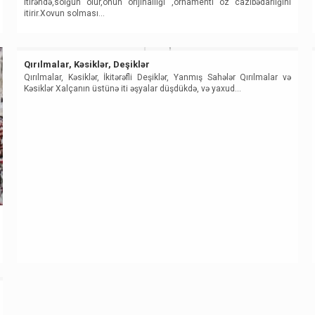
itirəndə,solğun olur,onun orijinallığı ,ornamenti öz cazibədarlığını
itirir.Xovun solması…
Qırılmalar, Kəsiklər, Deşiklər
Qırılmalar, Kəsiklər, İkitərəfli Deşiklər, Yanmış Sahələr Qırılmalar və
Kəsiklər Xalçanın üstünə iti əşyalar düşdükdə, və yaxud…