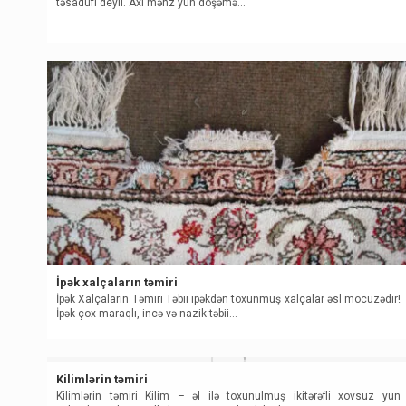
təsadüfi deyil. Axı məhz yun döşəmə…
İpək xalçaların təmiri
İpək Xalçaların Təmiri Təbii ipəkdən toxunmuş xalçalar əsl möcüzədir!
İpək çox maraqlı, incə və nazik təbii…
Kilimlərin təmiri
Kilimlərin təmiri Kilim – əl ilə toxunulmuş ikitərəfli xovsuz yun