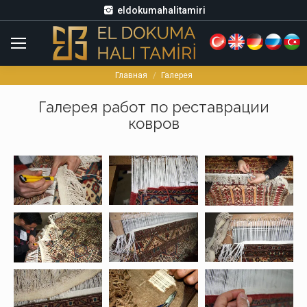
eldokumahalitamiri
Главная
Галерея
Вы здесь:
Галерея работ по реставрации
ковров